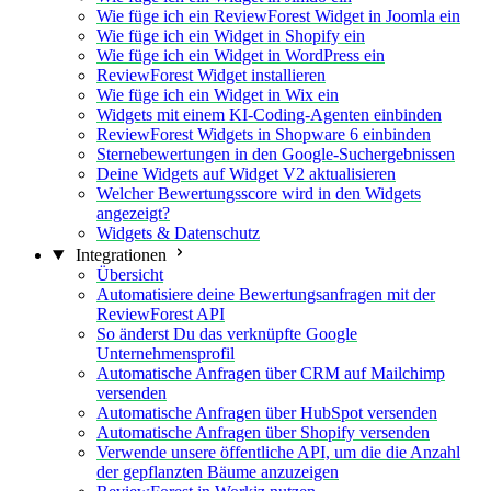
Wie füge ich ein ReviewForest Widget in Joomla ein
Wie füge ich ein Widget in Shopify ein
Wie füge ich ein Widget in WordPress ein
ReviewForest Widget installieren
Wie füge ich ein Widget in Wix ein
Widgets mit einem KI-Coding-Agenten einbinden
ReviewForest Widgets in Shopware 6 einbinden
Sternebewertungen in den Google-Suchergebnissen
Deine Widgets auf Widget V2 aktualisieren
Welcher Bewertungsscore wird in den Widgets
angezeigt?
Widgets & Datenschutz
Integrationen
Übersicht
Automatisiere deine Bewertungsanfragen mit der
ReviewForest API
So änderst Du das verknüpfte Google
Unternehmensprofil
Automatische Anfragen über CRM auf Mailchimp
versenden
Automatische Anfragen über HubSpot versenden
Automatische Anfragen über Shopify versenden
Verwende unsere öffentliche API, um die die Anzahl
der gepflanzten Bäume anzuzeigen