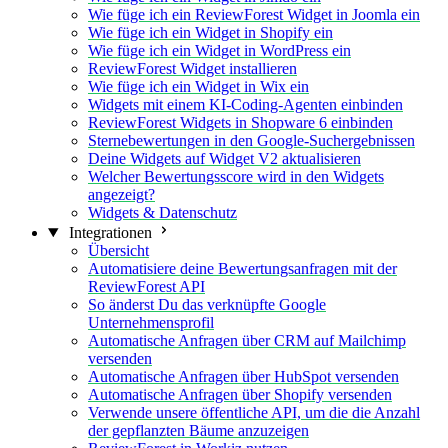
Wie füge ich ein ReviewForest Widget in Joomla ein
Wie füge ich ein Widget in Shopify ein
Wie füge ich ein Widget in WordPress ein
ReviewForest Widget installieren
Wie füge ich ein Widget in Wix ein
Widgets mit einem KI-Coding-Agenten einbinden
ReviewForest Widgets in Shopware 6 einbinden
Sternebewertungen in den Google-Suchergebnissen
Deine Widgets auf Widget V2 aktualisieren
Welcher Bewertungsscore wird in den Widgets
angezeigt?
Widgets & Datenschutz
Integrationen
Übersicht
Automatisiere deine Bewertungsanfragen mit der
ReviewForest API
So änderst Du das verknüpfte Google
Unternehmensprofil
Automatische Anfragen über CRM auf Mailchimp
versenden
Automatische Anfragen über HubSpot versenden
Automatische Anfragen über Shopify versenden
Verwende unsere öffentliche API, um die die Anzahl
der gepflanzten Bäume anzuzeigen